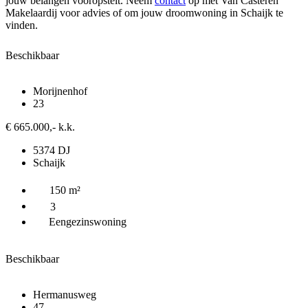
jouw belangen vooropstelt. Neem
contact
op met Van Casteren
Makelaardij voor advies of om jouw droomwoning in Schaijk te
vinden.
Beschikbaar
Morijnenhof
23
€ 665.000,- k.k.
5374 DJ
Schaijk
150 m²
3
Eengezinswoning
Beschikbaar
Hermanusweg
47