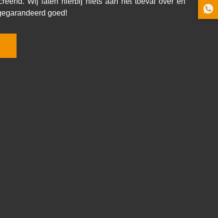
creend. Wij laten hierbij niets aan het toeval over en
r gegarandeerd goed!