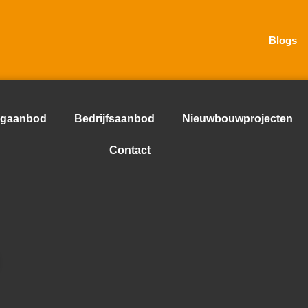
Blogs
gaanbod
Bedrijfsaanbod
Nieuwbouwprojecten
Contact