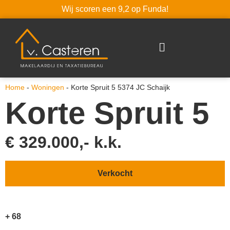
Wij scoren een 9,2 op Funda!
Home
-
Woningen
-
Korte Spruit 5 5374 JC Schaijk
Korte Spruit 5
€ 329.000,- k.k.
Verkocht
+ 68