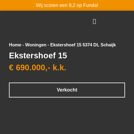
Wij scoren een 9,2 op Funda!
Home
-
Woningen
-
Ekstershoef 15 5374 DL Schaijk
Ekstershoef 15
€ 690.000,- k.k.
Verkocht