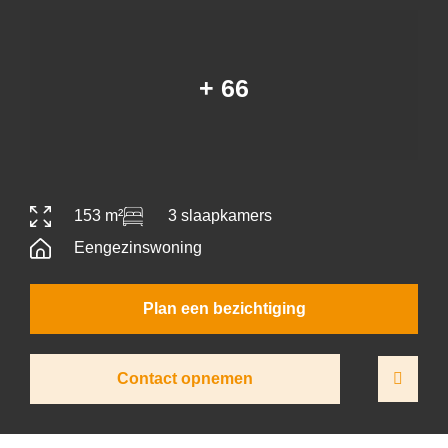
+ 66
153 m²
3 slaapkamers
Eengezinswoning
Plan een bezichtiging
Contact opnemen