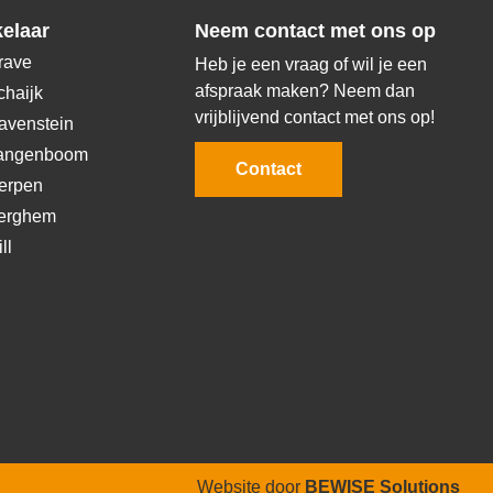
elaar
Neem contact met ons op
rave
Heb je een vraag of wil je een
afspraak maken? Neem dan
chaijk
vrijblijvend contact met ons op!
avenstein
Langenboom
Contact
erpen
Berghem
ll
Website door
BEWISE Solutions