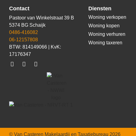
Contact
Diensten
Woning verkopen
Pastoor van Winkelstraat 39 B
5374 BG Schaijk
Woning kopen
0486-416082
Woning verhuren
06-12157808
Woning taxeren
BTW: 814149066 | KvK:
17176347
© Van Casteren Makelaardij en Taxatiebureau 2026