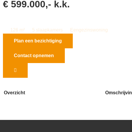
€ 599.000,- k.k.
126 m²
5 slaapkamers
Eengezinswoning
Plan een bezichtiging
Contact opnemen
Overzicht
Omschrijvi