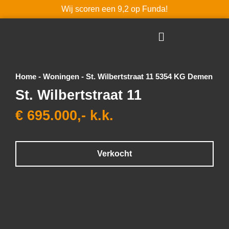
Wij scoren een 9,2 op Funda!
Home
-
Woningen
-
St. Wilbertstraat 11 5354 KG Demen
St. Wilbertstraat 11
€ 695.000,- k.k.
Verkocht