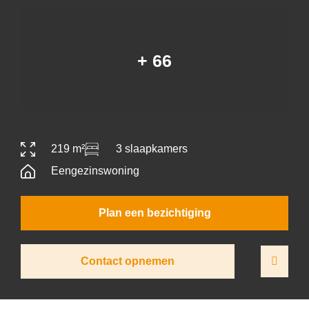
+ 66
219 m²
3 slaapkamers
Eengezinswoning
Plan een bezichtiging
Contact opnemen