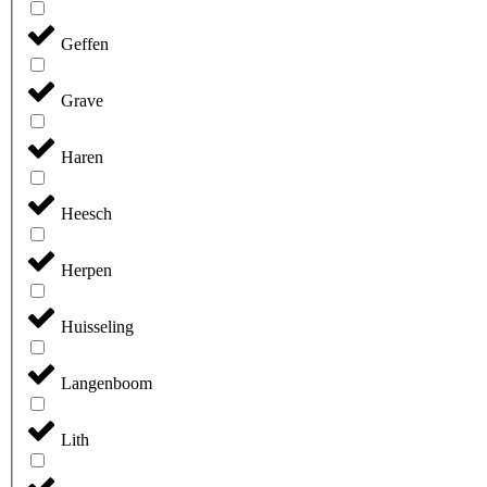
Geffen
Grave
Haren
Heesch
Herpen
Huisseling
Langenboom
Lith