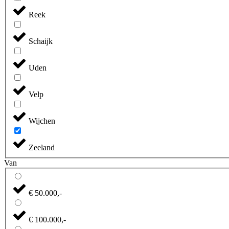
Reek
Schaijk
Uden
Velp
Wijchen
Zeeland
Van
€ 50.000,-
€ 100.000,-