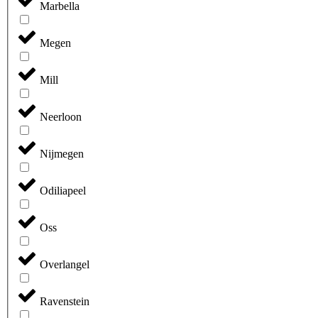
Marbella
Megen
Mill
Neerloon
Nijmegen
Odiliapeel
Oss
Overlangel
Ravenstein