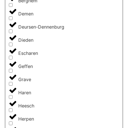
Berghem
Demen
Deursen-Dennenburg
Dieden
Escharen
Geffen
Grave
Haren
Heesch
Herpen