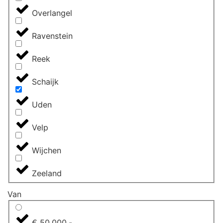
Overlangel
Ravenstein
Reek
Schaijk
Uden
Velp
Wijchen
Zeeland
Van
€ 50.000,-