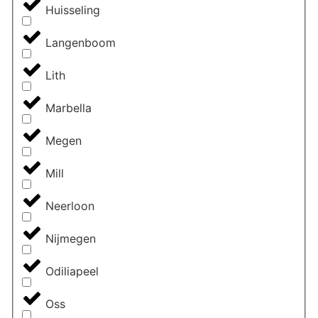
Huisseling
Langenboom
Lith
Marbella
Megen
Mill
Neerloon
Nijmegen
Odiliapeel
Oss