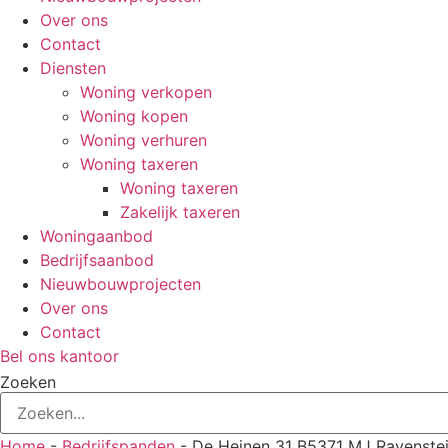
Over ons
Contact
Diensten
Woning verkopen
Woning kopen
Woning verhuren
Woning taxeren
Woning taxeren
Zakelijk taxeren
Woningaanbod
Bedrijfsaanbod
Nieuwbouwprojecten
Over ons
Contact
Bel ons kantoor
Zoeken
Home
-
Bedrijfspanden
-
De Heinen 31 B5371 MJ Ravenste